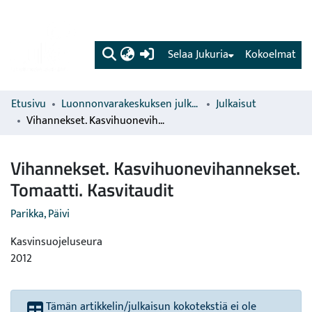
(current)
Selaa Jukuria
Kokoelmat
Etusivu
Luonnonvarakeskuksen julkaisut
Julkaisut
Vihannekset. Kasvihuonevihannekset. Tomaatti. Kasvitaudit
Vihannekset. Kasvihuonevihannekset.
Tomaatti. Kasvitaudit
Parikka, Päivi
Kasvinsuojeluseura
2012
Tämän artikkelin/julkaisun kokotekstiä ei ole