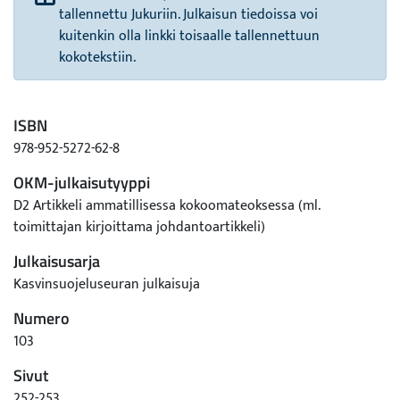
tallennettu Jukuriin. Julkaisun tiedoissa voi
kuitenkin olla linkki toisaalle tallennettuun
kokotekstiin.
ISBN
978-952-5272-62-8
OKM-julkaisutyyppi
D2 Artikkeli ammatillisessa kokoomateoksessa (ml.
toimittajan kirjoittama johdantoartikkeli)
Julkaisusarja
Kasvinsuojeluseuran julkaisuja
Numero
103
Sivut
252-253