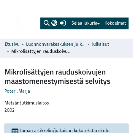
(current)
Selaa Jukuria
Kokoelmat
Etusivu
Luonnonvarakeskuksen julkaisut
Julkaisut
Mikrolisättyjen rauduskoivujen maastomenestymisestä selvitys
Mikrolisättyjen rauduskoivujen
maastomenestymisestä selvitys
Poteri, Marja
Metsäntutkimuslaitos
2002
Tämän artikkelin/julkaisun kokotekstiä ei ole