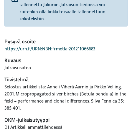
tallennettu Jukuriin. Julkaisun tiedoissa voi
kuitenkin olla linkki toisaalle tallennettuun
kokotekstiin.
Pysyvä osoite
https://urn.fi/URN:NBN:fi-metla-201211066683
Kuvaus
Julkaisusatoa
Tiivistelmä
Selostus artikkelista: Anneli Viherä-Aarnio ja Pirkko Velling.
2001. Micropropagated silver birches (Betula pendula) in the
field – performance and clonal differences. Silva Fennica 35:
385-401.
OKM-julkaisutyyppi
D1 Artikkeli ammattilehdessä