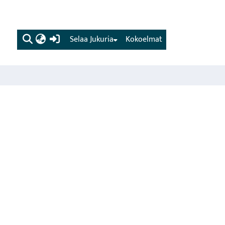
(current)
Selaa Jukuria
Kokoelmat