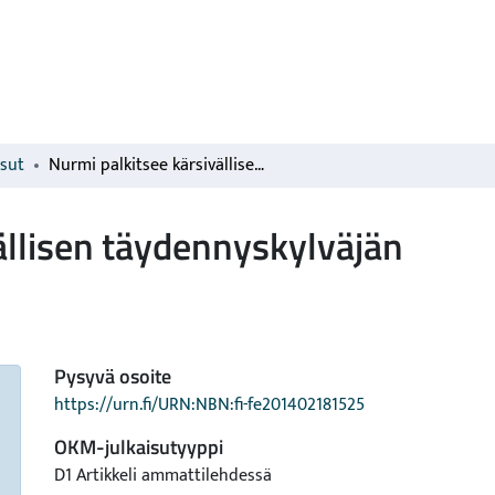
isut
Nurmi palkitsee kärsivällisen täydennyskylväjän
ällisen täydennyskylväjän
Pysyvä osoite
https://urn.fi/URN:NBN:fi-fe201402181525
OKM-julkaisutyyppi
D1 Artikkeli ammattilehdessä