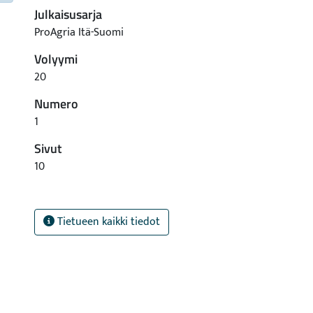
Julkaisusarja
ProAgria Itä-Suomi
Volyymi
20
Numero
1
Sivut
10
Tietueen kaikki tiedot