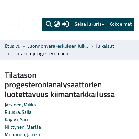
(current)
Selaa Jukuria
Kokoelmat
Etusivu
Luonnonvarakeskuksen julkaisut
Julkaisut
Tilatason progesteronianalysaattorien luotettavuus kiimantarkkailussa
Tilatason
progesteronianalysaattorien
luotettavuus kiimantarkkailussa
Järvinen, Mikko
Ruuska, Salla
Kajava, Sari
Niittynen, Martta
Mononen, Jaakko