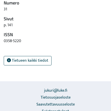
Numero
31
Sivut
p. 141
ISSN
0358-5220
Tietueen kaikki tiedot
jukuri@luke.fi
Tietosuojaseloste
Saavutettavuusseloste