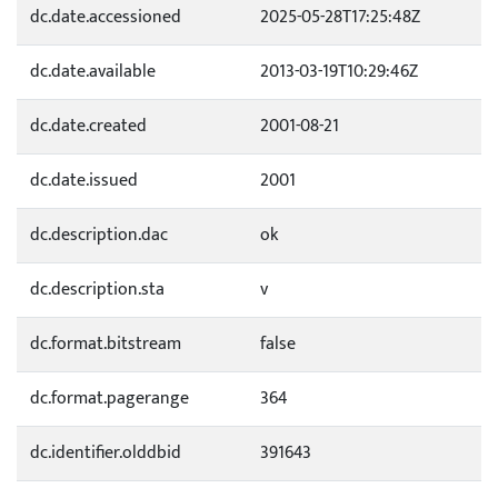
dc.date.accessioned
2025-05-28T17:25:48Z
dc.date.available
2013-03-19T10:29:46Z
dc.date.created
2001-08-21
dc.date.issued
2001
dc.description.dac
ok
dc.description.sta
v
dc.format.bitstream
false
dc.format.pagerange
364
dc.identifier.olddbid
391643