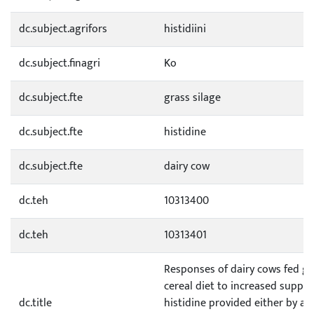
dc.subject.agrifors
histidiini
dc.subject.finagri
Ko
dc.subject.fte
grass silage
dc.subject.fte
histidine
dc.subject.fte
dairy cow
dc.teh
10313400
dc.teh
10313401
Responses of dairy cows fed gra
cereal diet to increased supply
dc.title
histidine provided either by a