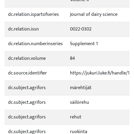
dc.relation.ispartofseries
Journal of dairy science
dc.relation.issn
0022-0302
dc.relation.numberinseries
Supplement 1
dc.relation.volume
84
dc.source.identifier
https://jukuri.luke.fi/handle/1
dc.subject.agrifors
märehtijät
dc.subject.agrifors
säilörehu
dc.subject.agrifors
rehut
dc.subject.agrifors
ruokinta