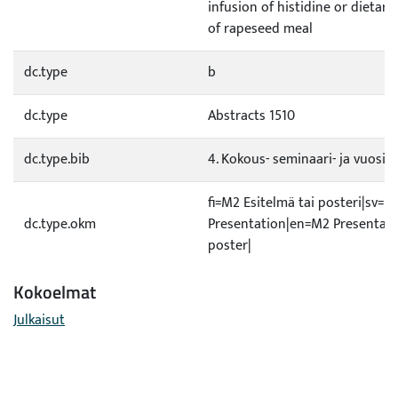
infusion of histidine or dietary
of rapeseed meal
dc.type
b
dc.type
Abstracts 1510
dc.type.bib
4. Kokous- seminaari- ja vuosiki
fi=M2 Esitelmä tai posteri|sv=M
dc.type.okm
Presentation|en=M2 Presentati
poster|
Kokoelmat
Julkaisut