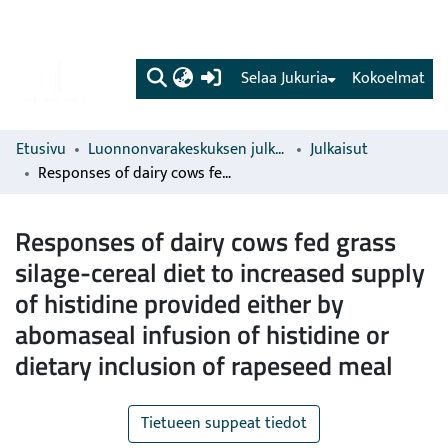
(current)
Selaa Jukuria
Kokoelmat
Etusivu
Luonnonvarakeskuksen julkaisut
Julkaisut
Responses of dairy cows fed grass silage-cereal diet to increased supply of histidine provided either by abomaseal infusion of histidine or dietary inclusion of rapeseed meal
Responses of dairy cows fed grass
silage-cereal diet to increased supply
of histidine provided either by
abomaseal infusion of histidine or
dietary inclusion of rapeseed meal
Tietueen suppeat tiedot