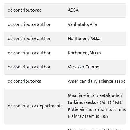
dc.contributor.ac
ADSA
dc.contributor.author
Vanhatalo, Aila
dc.contributor.author
Huhtanen, Pekka
dc.contributor.author
Korhonen, Mikko
dc.contributor.author
Varvikko, Tuomo
dc.contributor.cs
American dairy science associa
Maa- ja elintarviketalouden
tutkimuskeskus (MTT) / KEL
dc.contributor.department
Kotieläintuotannon tutkimus /
Eläinravitsemus ERA