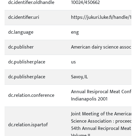
dc.identifier.oldhandle
10024/450662
dc.identifier.uri
https://jukuri.luke.fi/handle/11
dc.language
eng
dc.publisher
American dairy science associa
dc.publisher.place
us
dc.publisher.place
Savoy, IL
Annual Resiprocal Meat Confere
dc.relation.conference
Indianapolis 2001
Joint Meeting of the American 
Science Association : proceedin
dc.relation.ispartof
54th Annual Reciprocal Meat C
Volume II