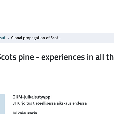
isut
Clonal propagation of Scots pine - experiences in all the methods tried: A review
cots pine - experiences in all t
OKM-julkaisutyyppi
B1 Kirjoitus tieteellisessä aikakauslehdessä
Julkaisusarja