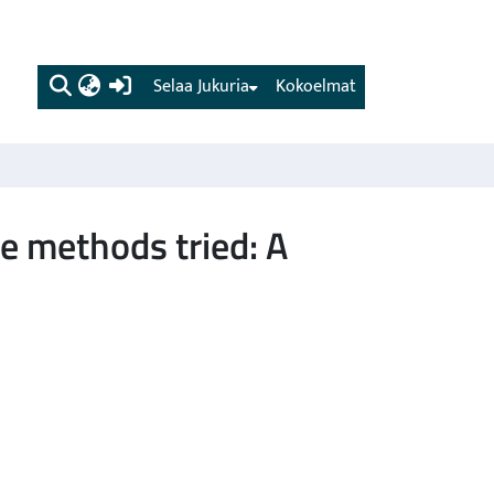
(current)
Selaa Jukuria
Kokoelmat
he methods tried: A