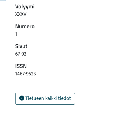
Volyymi
XXXV
Numero
1
Sivut
67-92
ISSN
1467-9523
Tietueen kaikki tiedot