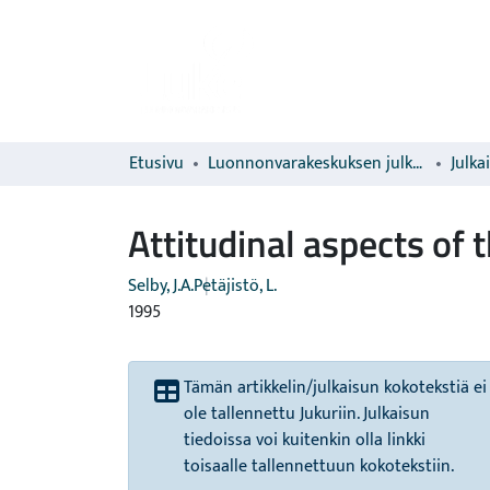
Etusivu
Luonnonvarakeskuksen julkaisut
Julka
Attitudinal aspects of t
Selby, J.A.
Petäjistö, L.
1995
Tämän artikkelin/julkaisun kokotekstiä ei
ole tallennettu Jukuriin. Julkaisun
tiedoissa voi kuitenkin olla linkki
toisaalle tallennettuun kokotekstiin.