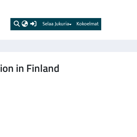
(current)
Selaa Jukuria
Kokoelmat
tion in Finland