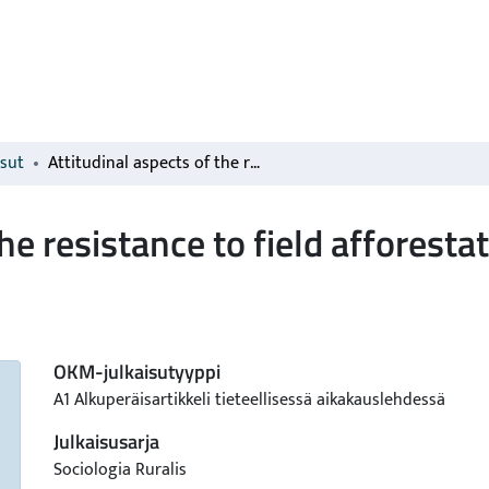
isut
Attitudinal aspects of the resistance to field afforestation in Finland
he resistance to field afforesta
OKM-julkaisutyyppi
A1 Alkuperäisartikkeli tieteellisessä aikakauslehdessä
Julkaisusarja
Sociologia Ruralis