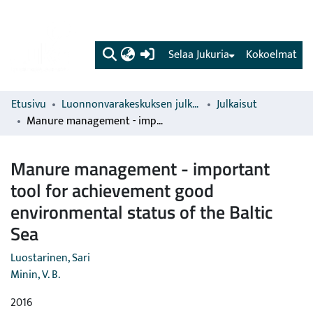
(current)
Selaa Jukuria
Kokoelmat
Etusivu
Luonnonvarakeskuksen julkaisut
Julkaisut
Manure management - important tool for achievement good environmental status of the Baltic Sea
Manure management - important
tool for achievement good
environmental status of the Baltic
Sea
Luostarinen, Sari
Minin, V. B.
2016