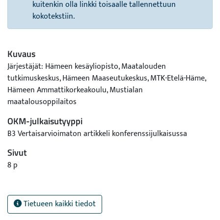
kuitenkin olla linkki toisaalle tallennettuun
kokotekstiin.
Kuvaus
Järjestäjät: Hämeen kesäyliopisto, Maatalouden
tutkimuskeskus, Hämeen Maaseutukeskus, MTK-Etelä-Häme,
Hämeen Ammattikorkeakoulu, Mustialan
maatalousoppilaitos
OKM-julkaisutyyppi
B3 Vertaisarvioimaton artikkeli konferenssijulkaisussa
Sivut
8 p
Tietueen kaikki tiedot