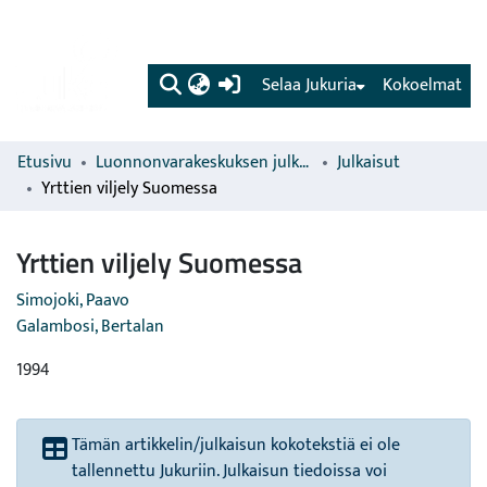
(current)
Selaa Jukuria
Kokoelmat
Etusivu
Luonnonvarakeskuksen julkaisut
Julkaisut
Yrttien viljely Suomessa
Yrttien viljely Suomessa
Simojoki, Paavo
Galambosi, Bertalan
1994
Tämän artikkelin/julkaisun kokotekstiä ei ole
tallennettu Jukuriin. Julkaisun tiedoissa voi