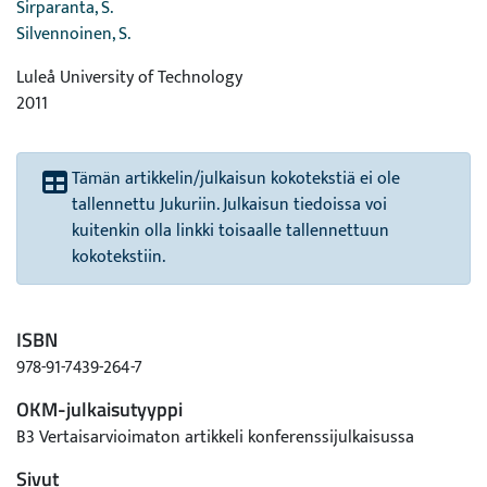
Sirparanta, S.
Silvennoinen, S.
Luleå University of Technology
2011
Tämän artikkelin/julkaisun kokotekstiä ei ole
tallennettu Jukuriin. Julkaisun tiedoissa voi
kuitenkin olla linkki toisaalle tallennettuun
kokotekstiin.
ISBN
978-91-7439-264-7
OKM-julkaisutyyppi
B3 Vertaisarvioimaton artikkeli konferenssijulkaisussa
Sivut