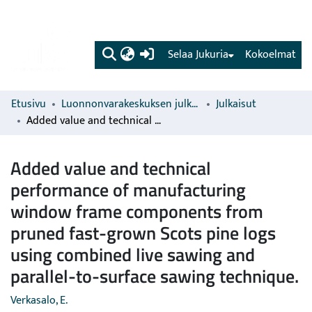
(current)
Selaa Jukuria
Kokoelmat
Etusivu
Luonnonvarakeskuksen julkaisut
Julkaisut
Added value and technical performance of manufacturing window frame components from pruned fast-grown Scots pine logs using combined live sawing and parallel-to-surface sawing technique.
Added value and technical
performance of manufacturing
window frame components from
pruned fast-grown Scots pine logs
using combined live sawing and
parallel-to-surface sawing technique.
Verkasalo, E.