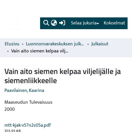
(current)
Selaa Jukuria
Kokoelmat
Etusivu
Luonnonvarakeskuksen julkaisut
Julkaisut
Vain aito siemen kelpaa viljelijälle ja siemenliikkeelle
Vain aito siemen kelpaa viljelijälle ja
siemenliikkeelle
Paavilainen, Kaarina
Maaseudun Tulevaisuus
2000
mtt-kjak-v57n2s05a.pdf
103.93 KB