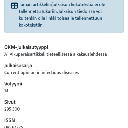
Tämän artikkelin/julkaisun kokotekstiä ei ole
tallennettu Jukuriin. Julkaisun tiedoissa voi
kuitenkin olla linkki toisaalle tallennettuun
kokotekstiin.
OKM-julkaisutyyppi
A1 Alkuperäisartikkeli tieteellisessä aikakauslehdessä
Julkaisusarja
Current opinion in infectious diseases
Volyymi
14
Sivut
295-300
ISSN
0951-7375