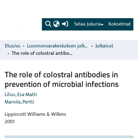
(current)
Selaa Jukuria
Kokoelmat
Etusivu
Luonnonvarakeskuksen julkaisut
Julkaisut
The role of colostral antibodies in prevention of microbial infections
The role of colostral antibodies in
prevention of microbial infections
Lilius, Esa-Matti
Marnila, Pertti
Lippincott Williams & Wilkins
2001