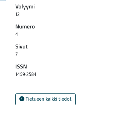
Volyymi
12
Numero
4
Sivut
7
ISSN
1459-2584
Tietueen kaikki tiedot