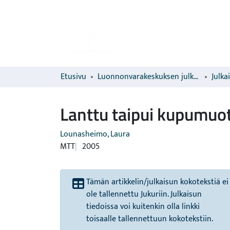
Etusivu
Luonnonvarakeskuksen julkaisut
Julka
Lanttu taipui kupumuo
Lounasheimo, Laura
MTT
2005
Tämän artikkelin/julkaisun kokotekstiä ei
ole tallennettu Jukuriin. Julkaisun
tiedoissa voi kuitenkin olla linkki
toisaalle tallennettuun kokotekstiin.