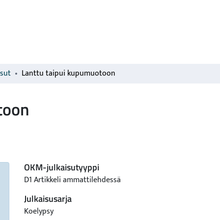
isut
Lanttu taipui kupumuotoon
toon
OKM-julkaisutyyppi
D1 Artikkeli ammattilehdessä
Julkaisusarja
Koelypsy