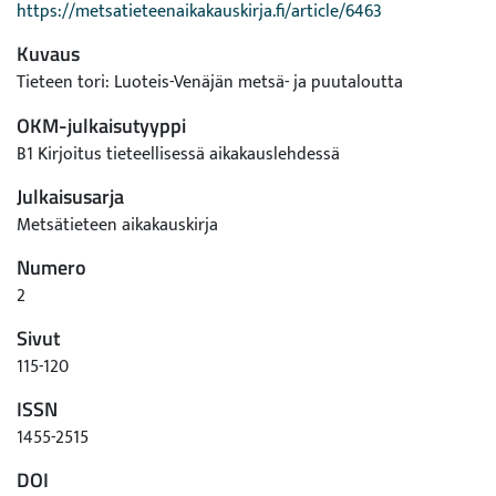
https://metsatieteenaikakauskirja.fi/article/6463
Kuvaus
Tieteen tori: Luoteis-Venäjän metsä- ja puutaloutta
OKM-julkaisutyyppi
B1 Kirjoitus tieteellisessä aikakauslehdessä
Julkaisusarja
Metsätieteen aikakauskirja
Numero
2
Sivut
115-120
ISSN
1455-2515
DOI