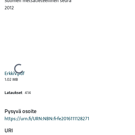
Suomen metsätieteellinen seura
2012
Ladataan...
ErkkiV.pdf
1.02 MB
Lataukset
414
Pysyvä osoite
https://urn.fi/URN:NBN:fi-fe2016111128271
URI