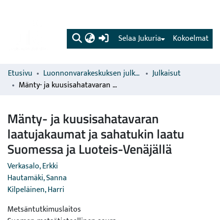
(current)
Selaa Jukuria
Kokoelmat
Etusivu
Luonnonvarakeskuksen julkaisut
Julkaisut
Mänty- ja kuusisahatavaran laatujakaumat ja sahatukin laatu Suomessa ja Luoteis-Venäjällä
Mänty- ja kuusisahatavaran
laatujakaumat ja sahatukin laatu
Suomessa ja Luoteis-Venäjällä
Verkasalo, Erkki
Hautamäki, Sanna
Kilpeläinen, Harri
Metsäntutkimuslaitos