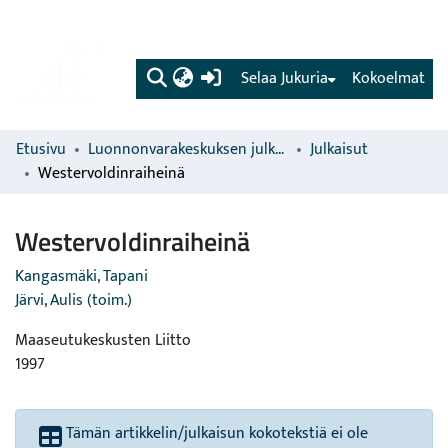
(current)
Selaa Jukuria
Kokoelmat
Etusivu
Luonnonvarakeskuksen julkaisut
Julkaisut
Westervoldinraiheinä
Westervoldinraiheinä
Kangasmäki, Tapani
Järvi, Aulis (toim.)
Maaseutukeskusten Liitto
1997
Tämän artikkelin/julkaisun kokotekstiä ei ole