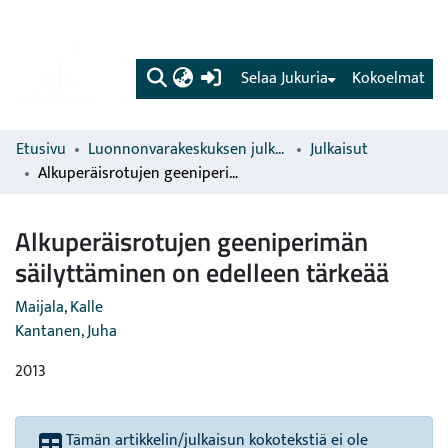
(current)
Selaa Jukuria
Kokoelmat
Etusivu
Luonnonvarakeskuksen julkaisut
Julkaisut
Alkuperäisrotujen geeniperimän säilyttäminen on edelleen tärkeää
Alkuperäisrotujen geeniperimän
säilyttäminen on edelleen tärkeää
Maijala, Kalle
Kantanen, Juha
2013
Tämän artikkelin/julkaisun kokotekstiä ei ole