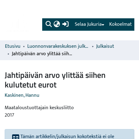
(current)
Selaa Jukuria
Kokoelmat
Etusivu
Luonnonvarakeskuksen julkaisut
Julkaisut
Jahtipäivän arvo ylittää siihen kulutetut eurot
Jahtipäivän arvo ylittää siihen
kulutetut eurot
Kaskinen, Hannu
Maataloustuottajain keskusliitto
2017
Tämän artikkelin/julkaisun kokotekstiä ei ole