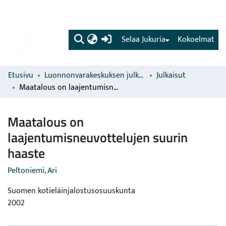
(current)
Selaa Jukuria
Kokoelmat
Etusivu
Luonnonvarakeskuksen julkaisut
Julkaisut
Maatalous on laajentumisneuvottelujen suurin haaste
Maatalous on
laajentumisneuvottelujen suurin
haaste
Peltoniemi, Ari
Suomen kotieläinjalostusosuuskunta
2002