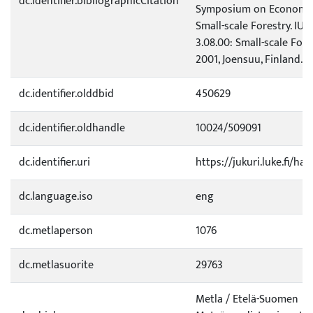
dc.identifier.bibliographicCitation
Symposium on Economic 
Small-scale Forestry. IU
3.08.00: Small-scale Fore
2001, Joensuu, Finland. Ab
dc.identifier.olddbid
450629
dc.identifier.oldhandle
10024/509091
dc.identifier.uri
https://jukuri.luke.fi/ha
dc.language.iso
eng
dc.metlaperson
1076
dc.metlasuorite
29763
Metla / Etelä-Suomen