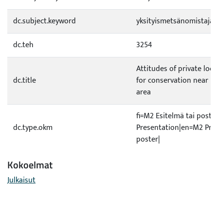
dc.subject.keyword
yksityismetsänomistajat
dc.teh
3254
Attitudes of private loc
dc.title
for conservation near Kol
area
fi=M2 Esitelmä tai poste
dc.type.okm
Presentation|en=M2 Pres
poster|
Kokoelmat
Julkaisut