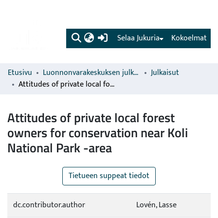
(current)
Selaa Jukuria
Kokoelmat
Etusivu
Luonnonvarakeskuksen julkaisut
Julkaisut
Attitudes of private local forest owners for conservation near Koli National Park -area
Attitudes of private local forest
owners for conservation near Koli
National Park -area
Tietueen suppeat tiedot
dc.contributor.author
Lovén, Lasse