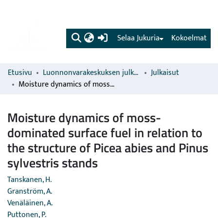
(current)
Selaa Jukuria
Kokoelmat
Etusivu
Luonnonvarakeskuksen julkaisut
Julkaisut
Moisture dynamics of moss-dominated surface fuel in relation to the structure of Picea abies and Pinus sylvestris stands
Moisture dynamics of moss-
dominated surface fuel in relation to
the structure of Picea abies and Pinus
sylvestris stands
Tanskanen, H.
Granström, A.
Venäläinen, A.
Puttonen, P.