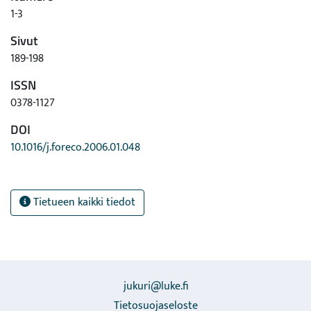
1-3
Sivut
189-198
ISSN
0378-1127
DOI
10.1016/j.foreco.2006.01.048
Tietueen kaikki tiedot
jukuri@luke.fi
Tietosuojaseloste