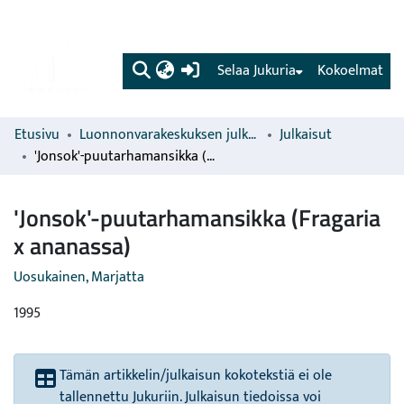
(current)
Selaa Jukuria
Kokoelmat
Etusivu
Luonnonvarakeskuksen julkaisut
Julkaisut
'Jonsok'-puutarhamansikka (Fragaria x ananassa)
'Jonsok'-puutarhamansikka (Fragaria
x ananassa)
Uosukainen, Marjatta
1995
Tämän artikkelin/julkaisun kokotekstiä ei ole
tallennettu Jukuriin. Julkaisun tiedoissa voi