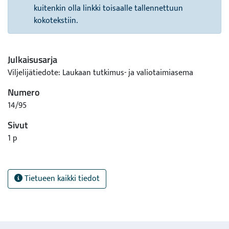
kuitenkin olla linkki toisaalle tallennettuun
kokotekstiin.
Julkaisusarja
Viljelijätiedote: Laukaan tutkimus- ja valiotaimiasema
Numero
14/95
Sivut
1 p
Tietueen kaikki tiedot