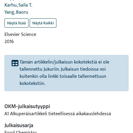
Karhu, Saila T.
Yang, Baoru
Näytä lisää
Näytä Kaikki
Elsevier Science
2016
Tämän artikkelin/julkaisun kokotekstiä ei ole
tallennettu Jukuriin. Julkaisun tiedoissa voi
kuitenkin olla linkki toisaalle tallennettuun
kokotekstiin.
OKM-julkaisutyyppi
A1 Alkuperäisartikkeli tieteellisessä aikakauslehdessä
Julkaisusarja
Food Chemistry