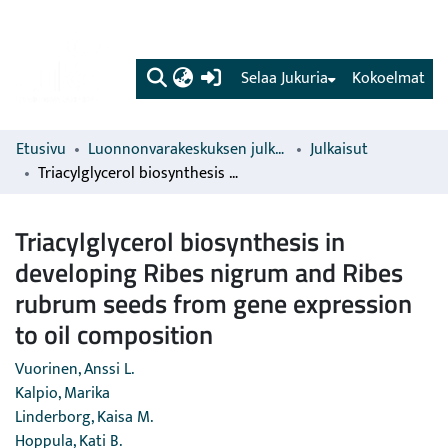
(current)
Selaa Jukuria
Kokoelmat
Etusivu
Luonnonvarakeskuksen julkaisut
Julkaisut
Triacylglycerol biosynthesis in developing Ribes nigrum and Ribes rubrum seeds from gene expression to oil composition
Triacylglycerol biosynthesis in
developing Ribes nigrum and Ribes
rubrum seeds from gene expression
to oil composition
Vuorinen, Anssi L.
Kalpio, Marika
Linderborg, Kaisa M.
Hoppula, Kati B.