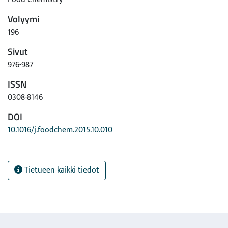
Volyymi
196
Sivut
976-987
ISSN
0308-8146
DOI
10.1016/j.foodchem.2015.10.010
Tietueen kaikki tiedot