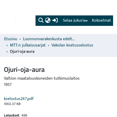
(current)
Selaa Jukuria
Kokoelmat
Etusivu
Luonnonvarakeskusta edeltävien organisaatioiden sarjat
MTT:n julkaisusarjat
Vakolan koetusselostus
Ojuri-oja-aura
Ojuri-oja-aura
Valtion maatalouskoneiden tutkimuslaitos
1957
kselostus247.pdf
1002.37 KB
Lataukset
466