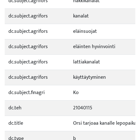
dc.subject.agrifors
häkkikanalat
dc.subject.agrifors
kanalat
dc.subject.agrifors
eläinsuojat
dc.subject.agrifors
eläinten hyvinvointi
dc.subject.agrifors
lattiakanalat
dc.subject.agrifors
käyttäytyminen
dc.subject.finagri
Ko
dc.teh
21040115
dc.title
Orsi tarjoaa kanalle lepopaikan
dc.type
b