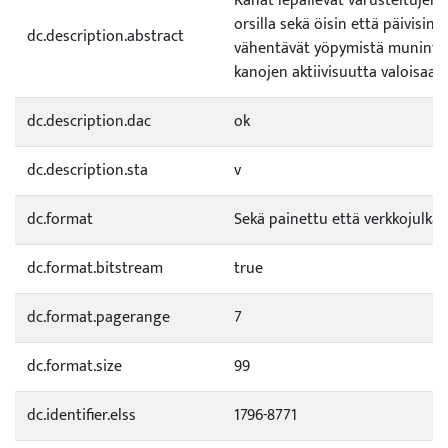
Kanat lepäilevät varusteltujen 
orsilla sekä öisin että päivisin. 
dc.description.abstract
vähentävät yöpymistä muninta
kanojen aktiivisuutta valoisaan
dc.description.dac
ok
dc.description.sta
v
dc.format
Sekä painettu että verkkojulkai
dc.format.bitstream
true
dc.format.pagerange
7
dc.format.size
99
dc.identifier.elss
1796-8771