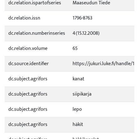
dc.relation.ispartofseries
Maaseudun Tiede
dc.relation.issn
1796-8763
dc.relation.numberinseries
4(15.12.2008)
dc.relation.volume
65
dc.source.identifier
https://jukuri.luke.fi/handle/1
dc.subject.agrifors
kanat
dc.subject.agrifors
siipikarja
dc.subject.agrifors
lepo
dc.subject.agrifors
häkit