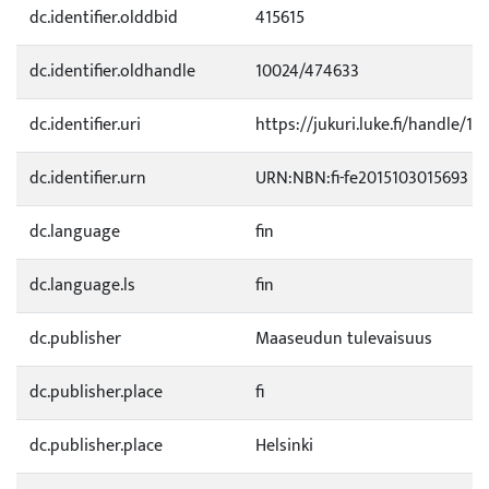
dc.identifier.olddbid
415615
dc.identifier.oldhandle
10024/474633
dc.identifier.uri
https://jukuri.luke.fi/handle/11
dc.identifier.urn
URN:NBN:fi-fe2015103015693
dc.language
fin
dc.language.ls
fin
dc.publisher
Maaseudun tulevaisuus
dc.publisher.place
fi
dc.publisher.place
Helsinki