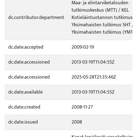
Maa- ja elintarviketalouden
tutkimuskeskus (MTT) / KEL
dc.contributor.department
Kotieläintuotannon tutkimus /
Yksimahaisten tutkimus SHT /
Yksimahaisten tutkimus (YMT)
dc.date.accepted
2009-02-19
dc.date.accessioned
2013-03-19T11:04:55Z
dc.date.accessioned
2025-05-28T21:35:46Z
dc.date.available
2013-03-19T11:04:55Z
dc.date.created
2008-11-27
dc.date.issued
2008