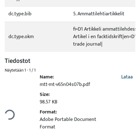
dc.type.bib
5. Ammattilehtiartikkelit
fi=D1 Artikkeli ammattilehdessä
dc.type.okm
Artikel i en facktidskrift|en=D1 A
trade journal|
Tiedostot
Näytetään
1 - 1 / 1
Name:
Lataa
mtt-mt-v65n04s07b.pdf
Size:
Ladataan...
98.57 KB
Format:
Adobe Portable Document
Format