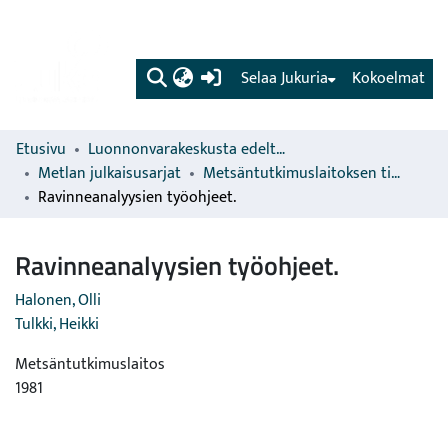
(current)
Selaa Jukuria
Kokoelmat
Etusivu
Luonnonvarakeskusta edeltävien organisaatioiden sarjat
Metlan julkaisusarjat
Metsäntutkimuslaitoksen tiedonantoja
Ravinneanalyysien työohjeet.
Ravinneanalyysien työohjeet.
Halonen, Olli
Tulkki, Heikki
Metsäntutkimuslaitos
1981