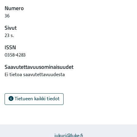
Numero
36
Sivut
23 s.
ISSN
0358-4283
Saavutettavuusominaisuudet
Ei tietoa saavutettavuudesta
Tietueen kaikki tiedot
jukuri@luke.fi