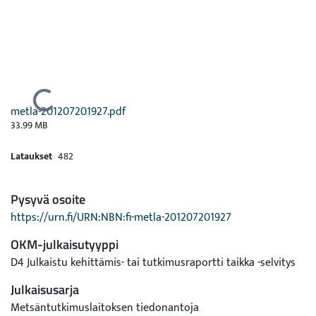
Ladataan...
metla-201207201927.pdf
33.99 MB
Lataukset
482
Pysyvä osoite
https://urn.fi/URN:NBN:fi-metla-201207201927
OKM-julkaisutyyppi
D4 Julkaistu kehittämis- tai tutkimusraportti taikka -selvitys
Julkaisusarja
Metsäntutkimuslaitoksen tiedonantoja