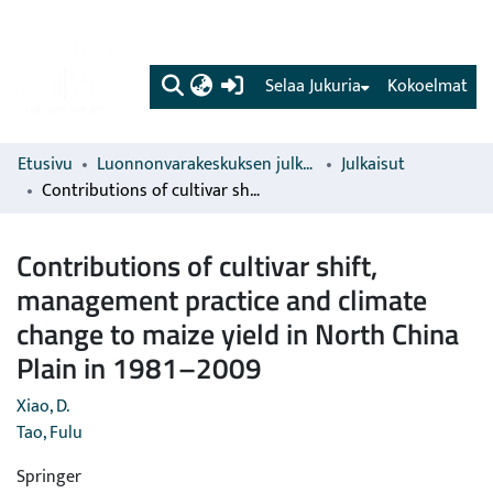
(current)
Selaa Jukuria
Kokoelmat
Etusivu
Luonnonvarakeskuksen julkaisut
Julkaisut
Contributions of cultivar shift, management practice and climate change to maize yield in North China Plain in 1981–2009
Contributions of cultivar shift,
management practice and climate
change to maize yield in North China
Plain in 1981–2009
Xiao, D.
Tao, Fulu
Springer