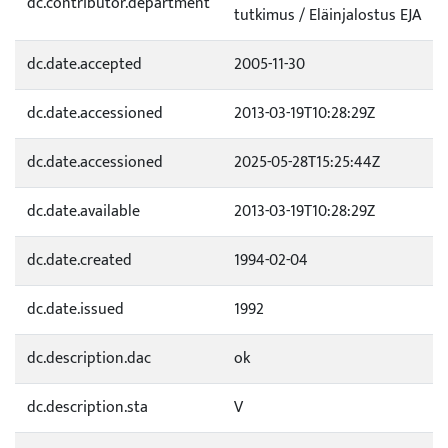
dc.contributor.department
tutkimus / Eläinjalostus EJA
dc.date.accepted
2005-11-30
dc.date.accessioned
2013-03-19T10:28:29Z
dc.date.accessioned
2025-05-28T15:25:44Z
dc.date.available
2013-03-19T10:28:29Z
dc.date.created
1994-02-04
dc.date.issued
1992
dc.description.dac
ok
dc.description.sta
V