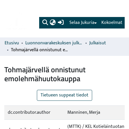
(current)
Selaa Jukuria
Kokoelmat
Etusivu
Luonnonvarakeskuksen julkaisut
Julkaisut
Tohmajärvellä onnistunut emolehmähuutokauppa
Tohmajärvellä onnistunut
emolehmähuutokauppa
Tietueen suppeat tiedot
dc.contributor.author
Manninen, Merja
(MTTK) / KEL Kotieläintuotann