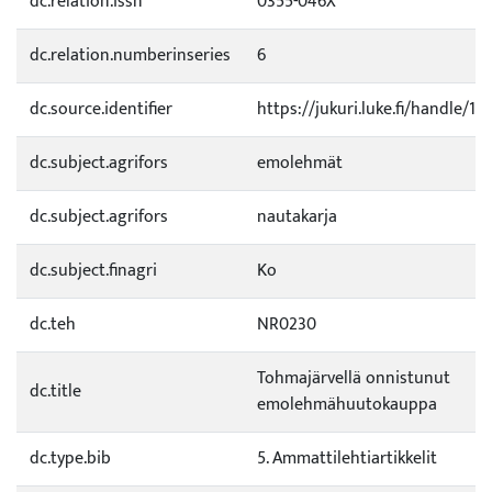
dc.relation.issn
0355-046X
dc.relation.numberinseries
6
dc.source.identifier
https://jukuri.luke.fi/handle/1
dc.subject.agrifors
emolehmät
dc.subject.agrifors
nautakarja
dc.subject.finagri
Ko
dc.teh
NR0230
Tohmajärvellä onnistunut
dc.title
emolehmähuutokauppa
dc.type.bib
5. Ammattilehtiartikkelit