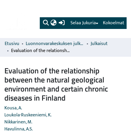
(current)
Selaa Jukuria
Kokoelmat
Etusivu
Luonnonvarakeskuksen julkaisut
Julkaisut
Evaluation of the relationship between the natural geological environment and certain chronic diseases in Finland
Evaluation of the relationship
between the natural geological
environment and certain chronic
diseases in Finland
Kousa, A.
Loukola-Ruskeeniemi, K.
Nikkarinen, M.
Havulinna, A.S.