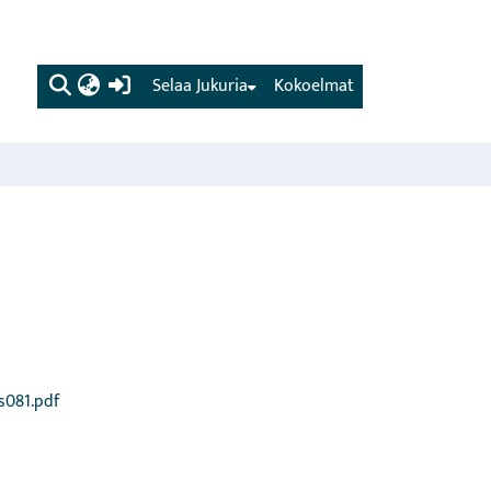
(current)
Selaa Jukuria
Kokoelmat
s081.pdf