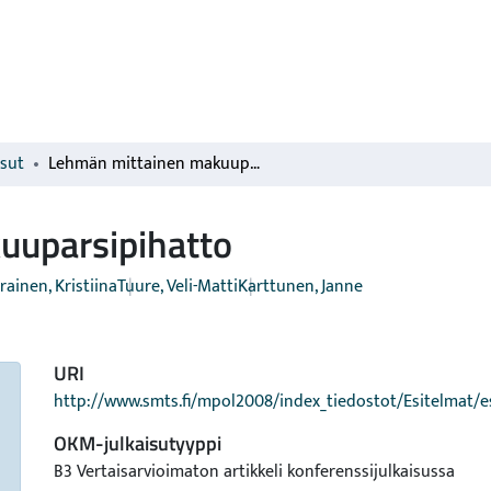
isut
Lehmän mittainen makuuparsipihatto
uuparsipihatto
rainen, Kristiina
Tuure, Veli-Matti
Karttunen, Janne
URI
http://www.smts.fi/mpol2008/index_tiedostot/Esitelmat/e
OKM-julkaisutyyppi
B3 Vertaisarvioimaton artikkeli konferenssijulkaisussa