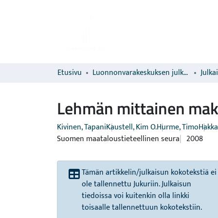
Etusivu
Luonnonvarakeskuksen julkaisut
Julka
Lehmän mittainen mak
Kivinen, Tapani
Kaustell, Kim O.
Hurme, Timo
Hakka
Suomen maataloustieteellinen seura
2008
Tämän artikkelin/julkaisun kokotekstiä ei
ole tallennettu Jukuriin. Julkaisun
tiedoissa voi kuitenkin olla linkki
toisaalle tallennettuun kokotekstiin.