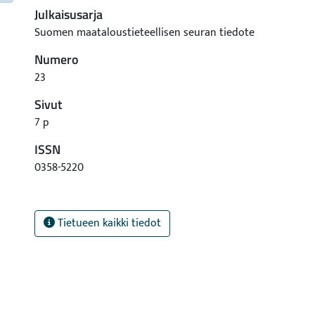
Julkaisusarja
Suomen maataloustieteellisen seuran tiedote
Numero
23
Sivut
7 p
ISSN
0358-5220
Tietueen kaikki tiedot