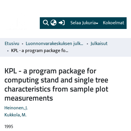
(current)
Selaa Jukuria
Kokoelmat
Etusivu
Luonnonvarakeskuksen julkaisut
Julkaisut
KPL - a program package for computing stand and single tree characteristics from sample plot measurements
KPL - a program package for
computing stand and single tree
characteristics from sample plot
measurements
Heinonen, J.
Kukkola, M.
1995