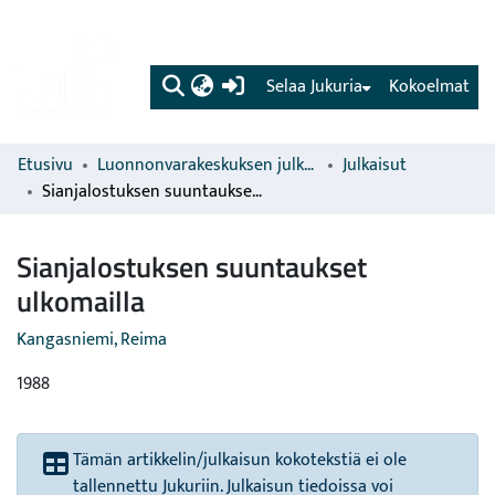
(current)
Selaa Jukuria
Kokoelmat
Etusivu
Luonnonvarakeskuksen julkaisut
Julkaisut
Sianjalostuksen suuntaukset ulkomailla
Sianjalostuksen suuntaukset
ulkomailla
Kangasniemi, Reima
1988
Tämän artikkelin/julkaisun kokotekstiä ei ole
tallennettu Jukuriin. Julkaisun tiedoissa voi