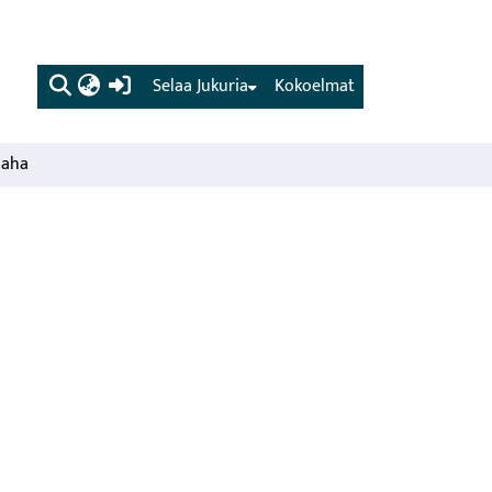
(current)
Selaa Jukuria
Kokoelmat
saha
s