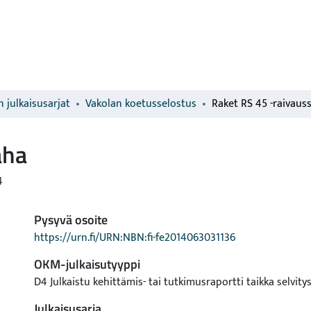
 julkaisusarjat
Vakolan koetusselostus
Raket RS 45 -raivaus
aha
4
Pysyvä osoite
https://urn.fi/URN:NBN:fi-fe2014063031136
OKM-julkaisutyyppi
D4 Julkaistu kehittämis- tai tutkimusraportti taikka selvity
Julkaisusarja