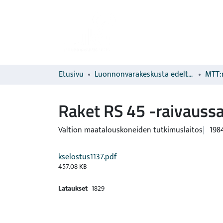
Etusivu
Luonnonvarakeskusta edeltävien organisaatioiden sarjat
MTT:n
Raket RS 45 -raivauss
Valtion maatalouskoneiden tutkimuslaitos
198
kselostus1137.pdf
457.08 KB
Lataukset
1829