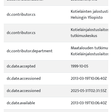
Kotieläinten jalostustiet
dc.contributor.cs
Helsingin Yliopisto
Kotieläinjalostuslaitos
dc.contributor.cs
tutkimuskeskus
Maatalouden tutkimuske
dc.contributor.department
Kotieläinjalostuslaitos E
dc.date.accepted
1999-10-05
dc.date.accessioned
2013-03-19T10:06:40Z
dc.date.accessioned
2025-05-31T02:31:55Z
dc.date.available
2013-03-19T10:06:40Z