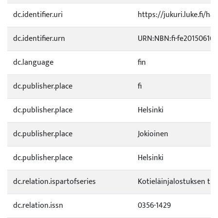
dc.identifier.uri
https://jukuri.luke.fi/ha
dc.identifier.urn
URN:NBN:fi-fe20150616
dc.language
fin
dc.publisher.place
fi
dc.publisher.place
Helsinki
dc.publisher.place
Jokioinen
dc.publisher.place
Helsinki
dc.relation.ispartofseries
Kotieläinjalostuksen ti
dc.relation.issn
0356-1429