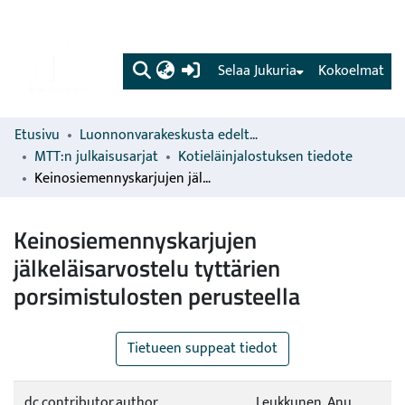
(current)
Selaa Jukuria
Kokoelmat
Etusivu
Luonnonvarakeskusta edeltävien organisaatioiden sarjat
MTT:n julkaisusarjat
Kotieläinjalostuksen tiedote
Keinosiemennyskarjujen jälkeläisarvostelu tyttärien porsimistulosten perusteella
Keinosiemennyskarjujen
jälkeläisarvostelu tyttärien
porsimistulosten perusteella
Tietueen suppeat tiedot
dc.contributor.author
Leukkunen, Anu