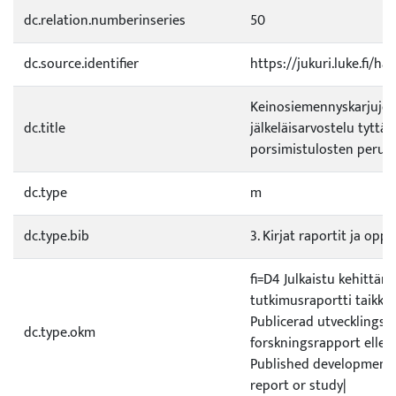
dc.relation.numberinseries
50
dc.source.identifier
https://jukuri.luke.fi/h
Keinosiemennyskarjuje
dc.title
jälkeläisarvostelu tyttär
porsimistulosten perust
dc.type
m
dc.type.bib
3. Kirjat raportit ja opp
fi=D4 Julkaistu kehittämi
tutkimusraportti taikka 
Publicerad utvecklings- e
dc.type.okm
forskningsrapport eller
Published development 
report or study|