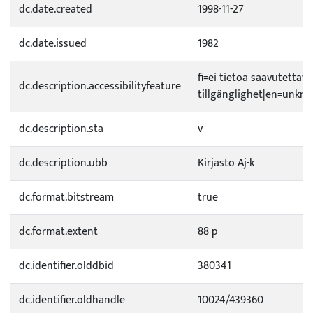
dc.date.created
1998-11-27
dc.date.issued
1982
fi=ei tietoa saavutetta
dc.description.accessibilityfeature
tillgänglighet|en=unknow
dc.description.sta
v
dc.description.ubb
Kirjasto Aj-k
dc.format.bitstream
true
dc.format.extent
88 p
dc.identifier.olddbid
380341
dc.identifier.oldhandle
10024/439360