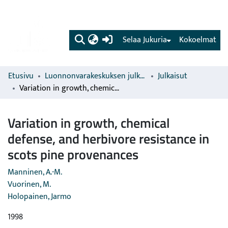
(current)
Selaa Jukuria
Kokoelmat
Etusivu
Luonnonvarakeskuksen julkaisut
Julkaisut
Variation in growth, chemical defense, and herbivore resistance in scots pine provenances
Variation in growth, chemical
defense, and herbivore resistance in
scots pine provenances
Manninen, A.-M.
Vuorinen, M.
Holopainen, Jarmo
1998