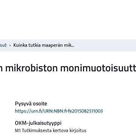
isut
Kuinka tutkia maaperän mikrobiston monimuotoisuutta?
n mikrobiston monimuotoisuut
Pysyvä osoite
https://urn.fi/URN:NBN:fi-fe2015082511003
OKM-julkaisutyyppi
M1 Tutkimuksesta kertova kirjoitus