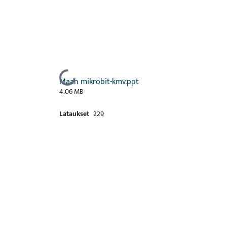
Ladataan...
Maan mikrobit-kmv.ppt
4.06 MB
Lataukset
229