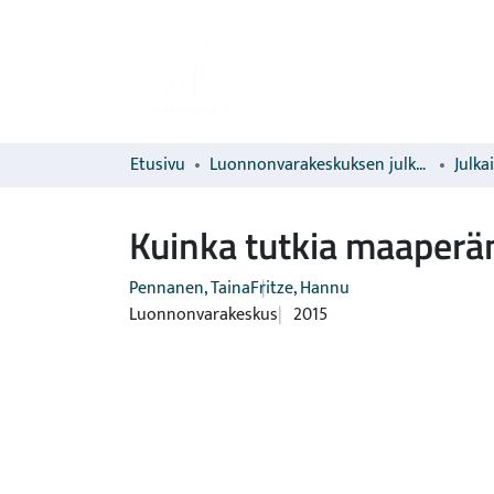
Etusivu
Luonnonvarakeskuksen julkaisut
Julka
Kuinka tutkia maaperä
Pennanen, Taina
Fritze, Hannu
Luonnonvarakeskus
2015