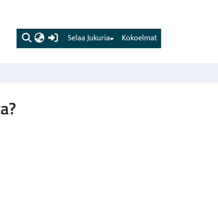
(current)
Selaa Jukuria
Kokoelmat
ta?