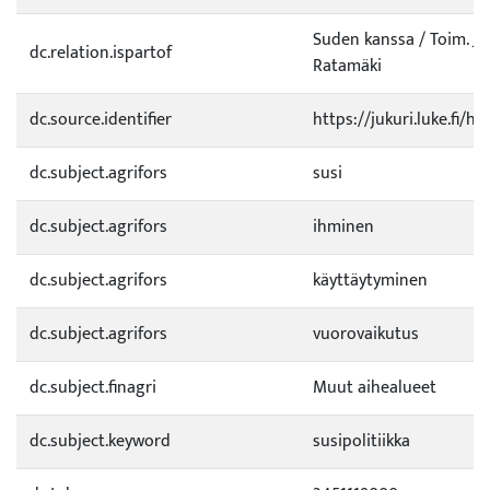
Suden kanssa / Toim. J. 
dc.relation.ispartof
Ratamäki
dc.source.identifier
https://jukuri.luke.fi/h
dc.subject.agrifors
susi
dc.subject.agrifors
ihminen
dc.subject.agrifors
käyttäytyminen
dc.subject.agrifors
vuorovaikutus
dc.subject.finagri
Muut aihealueet
dc.subject.keyword
susipolitiikka