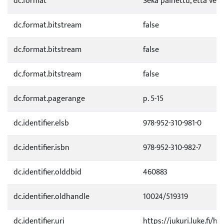
dc.format
Sekä painettu, että verk
dc.format.bitstream
false
dc.format.bitstream
false
dc.format.bitstream
false
dc.format.pagerange
p. 5-15
dc.identifier.elsb
978-952-310-981-0
dc.identifier.isbn
978-952-310-982-7
dc.identifier.olddbid
460883
dc.identifier.oldhandle
10024/519319
dc.identifier.uri
https://jukuri.luke.fi/h