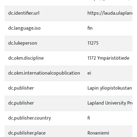
dc.identifier.url
https://lauda.ulapland
dc.language.iso
fin
dc.lukeperson
11275
dc.okm.discipline
1172 Ympäristötiede
dc.okm.internationalcopublication
ei
dc.publisher
Lapin yliopistokustann
dc.publisher
Lapland University Pres
dc.publisher.country
fi
dc.publisher.place
Rovaniemi