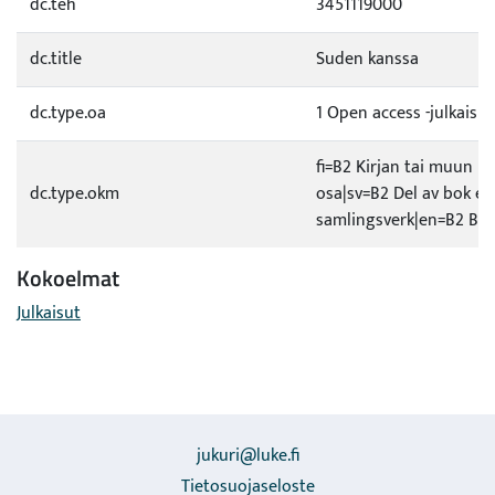
dc.teh
3451119000
dc.title
Suden kanssa
dc.type.oa
1 Open access -julkaisu
fi=B2 Kirjan tai muun 
dc.type.okm
osa|sv=B2 Del av bok el
samlingsverk|en=B2 Boo
Kokoelmat
Julkaisut
jukuri@luke.fi
Tietosuojaseloste