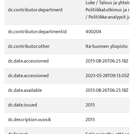
Luke / Talous ja yhteisk
dc.contributor.department
Politiikkatutkimus ja m
/ Politiikka-analyysit j
dc.contributor.departmentid
400204
dc.contributor.other
Itä-Suomen yliopisto
dc.date.accessioned
2015-08-26T06:25:18Z
dc.date.accessioned
2025-05-28T09:13:03Z
dc.date.available
2015-08-26T06:25:18Z
dc.date.issued
2015
dc.description.vuosik
2015