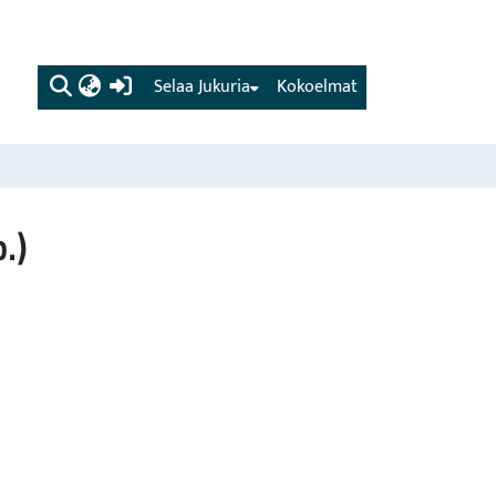
(current)
Selaa Jukuria
Kokoelmat
.)