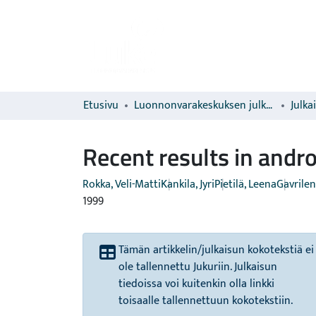
Etusivu
Luonnonvarakeskuksen julkaisut
Julka
Recent results in andr
Rokka, Veli-Matti
Kankila, Jyri
Pietilä, Leena
Gavrilen
1999
Tämän artikkelin/julkaisun kokotekstiä ei
ole tallennettu Jukuriin. Julkaisun
tiedoissa voi kuitenkin olla linkki
toisaalle tallennettuun kokotekstiin.