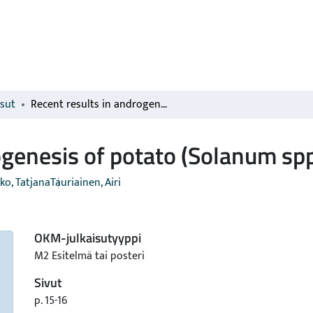
isut
Recent results in androgenesis of potato (Solanum spp.)
ogenesis of potato (Solanum spp
ko, Tatjana
Tauriainen, Airi
OKM-julkaisutyyppi
M2 Esitelmä tai posteri
Sivut
p. 15-16