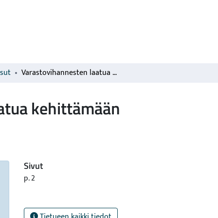
isut
Varastovihannesten laatua kehittämään
atua kehittämään
Sivut
p. 2
Tietueen kaikki tiedot