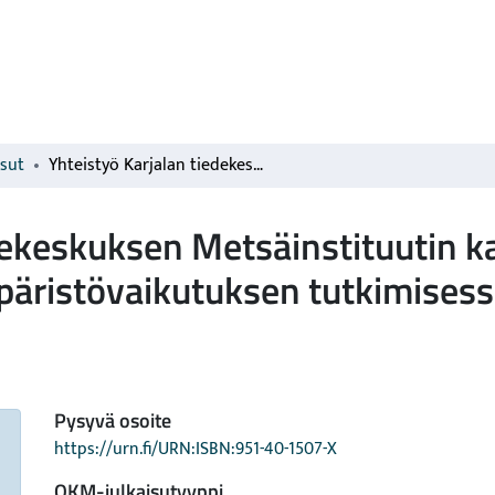
isut
Yhteistyö Karjalan tiedekeskuksen Metsäinstituutin kanssa Kostamuksen kaivoskombinaatin ympäristövaikutuksen tutkimisessa.
edekeskuksen Metsäinstituutin
äristövaikutuksen tutkimisess
Pysyvä osoite
https://urn.fi/URN:ISBN:951-40-1507-X
OKM-julkaisutyyppi