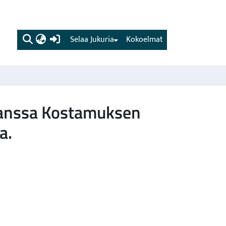
(current)
Selaa Jukuria
Kokoelmat
 kanssa Kostamuksen
a.