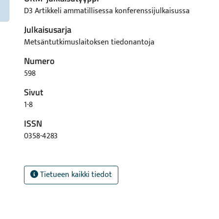
D3 Artikkeli ammatillisessa konferenssijulkaisussa
Julkaisusarja
Metsäntutkimuslaitoksen tiedonantoja
Numero
598
Sivut
1-8
ISSN
0358-4283
Tietueen kaikki tiedot