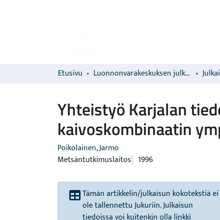
Etusivu
Luonnonvarakeskuksen julkaisut
Julka
Yhteistyö Karjalan ti
kaivoskombinaatin ymp
Poikolainen, Jarmo
Metsäntutkimuslaitos
1996
Tämän artikkelin/julkaisun kokotekstiä ei
ole tallennettu Jukuriin. Julkaisun
tiedoissa voi kuitenkin olla linkki