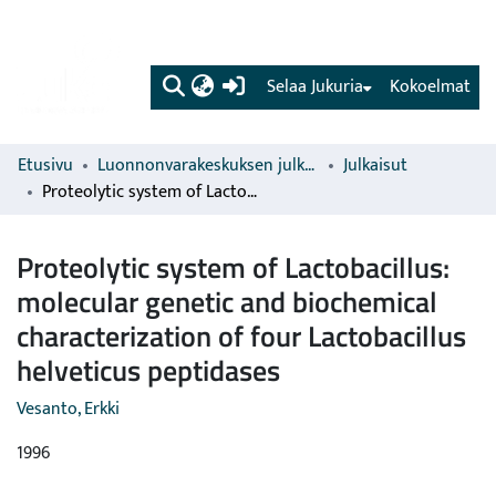
(current)
Selaa Jukuria
Kokoelmat
Etusivu
Luonnonvarakeskuksen julkaisut
Julkaisut
Proteolytic system of Lactobacillus: molecular genetic and biochemical characterization of four Lactobacillus helveticus peptidases
Proteolytic system of Lactobacillus:
molecular genetic and biochemical
characterization of four Lactobacillus
helveticus peptidases
Vesanto, Erkki
1996