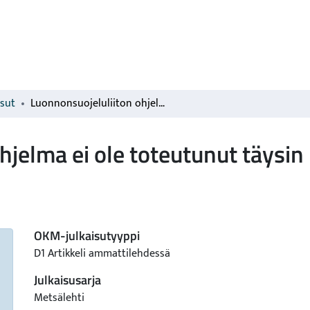
isut
Luonnonsuojeluliiton ohjelma ei ole toteutunut täysin
hjelma ei ole toteutunut täysin
OKM-julkaisutyyppi
D1 Artikkeli ammattilehdessä
Julkaisusarja
Metsälehti