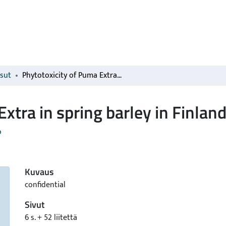
isut
Phytotoxicity of Puma Extra in spring barley in Finland
xtra in spring barley in Finlan
o
Kuvaus
confidential
Sivut
6 s. + 52 liitettä