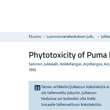
Etusivu
Luonnonvarakeskuksen julkaisut
Julka
Phytotoxicity of Puma E
Salonen, Jukka
Jalli, Heikki
Kangas, Arjo
Kangas, Arj
1995
Tämän artikkelin/julkaisun kokotekstiä ei
ole tallennettu Jukuriin. Julkaisun
tiedoissa voi kuitenkin olla linkki
toisaalle tallennettuun kokotekstiin.