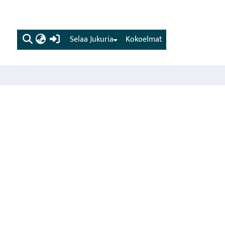
(current)
Selaa Jukuria
Kokoelmat
d