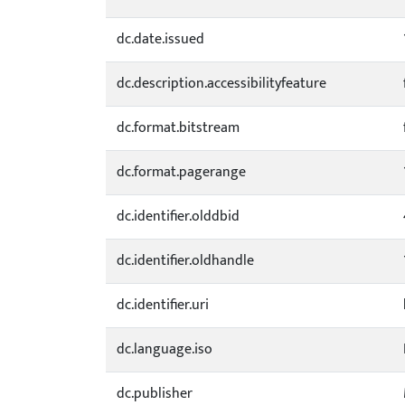
dc.date.issued
dc.description.accessibilityfeature
dc.format.bitstream
dc.format.pagerange
dc.identifier.olddbid
dc.identifier.oldhandle
dc.identifier.uri
dc.language.iso
dc.publisher