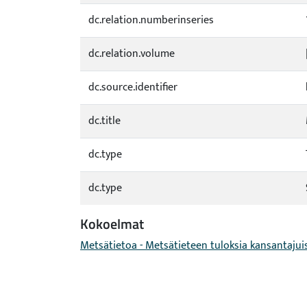
dc.relation.numberinseries
dc.relation.volume
dc.source.identifier
dc.title
dc.type
dc.type
Kokoelmat
Metsätietoa - Metsätieteen tuloksia kansantajui