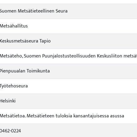
Suomen Metsätieteellinen Seura
Metsähallitus
Keskusmetsäseura Tapio
Metsäteho, Suomen Puunjalostusteollisuuden Keskusliiton mets
Pienpuualan Toimikunta
Työtehoseura
Helsinki
Metsätietoa. Metsätieteen tuloksia kansantajuisessa asussa
0462-0224