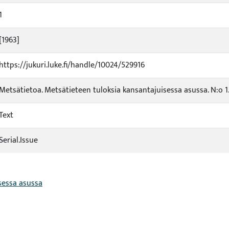
1
[1963]
https://jukuri.luke.fi/handle/10024/529916
Metsätietoa. Metsätieteen tuloksia kansantajuisessa asussa. N:o 1.
Text
Serial.Issue
sessa asussa