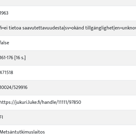
1963
fi=ei tietoa saavutettavuudesta|sv=okänd tillgänglighet|en=unknow
false
161-176 [16 s.]
471518
10024/529916
https://jukuri.luke.fi/handle/11111/97850
FI
Metsäntutkimuslaitos