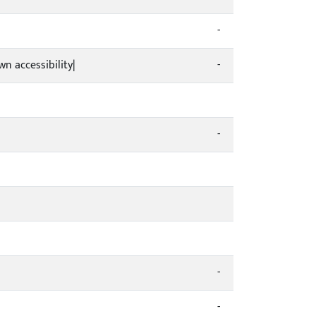
-
n accessibility|
-
-
-
-