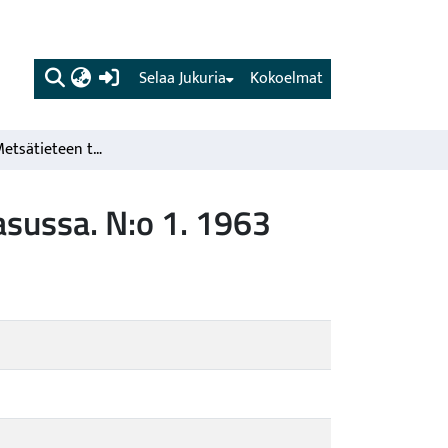
(current)
Selaa Jukuria
Kokoelmat
Metsätietoa. Metsätieteen tuloksia kansantajuisessa asussa. N:o 1. 1963
asussa. N:o 1. 1963