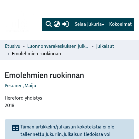
(current)
Selaa Jukuria
Kokoelmat
Etusivu
Luonnonvarakeskuksen julkaisut
Julkaisut
Emolehmien ruokinnan
Emolehmien ruokinnan
Pesonen, Maiju
Hereford yhdistys
2018
Tämän artikkelin/julkaisun kokotekstiä ei ole
tallennettu Jukuriin. Julkaisun tiedoissa voi