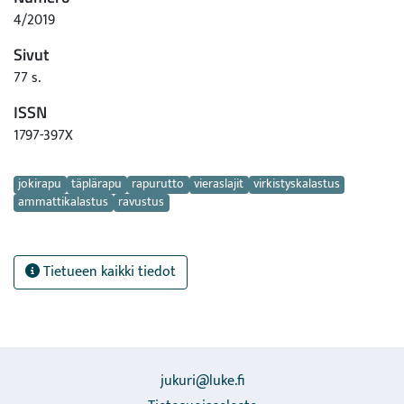
4/2019
Sivut
77 s.
ISSN
1797-397X
Avainsanat
jokirapu
täplärapu
rapurutto
vieraslajit
virkistyskalastus
ammattikalastus
ravustus
Tietueen kaikki tiedot
jukuri@luke.fi