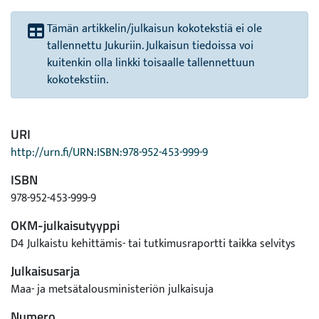
Tämän artikkelin/julkaisun kokotekstiä ei ole
tallennettu Jukuriin. Julkaisun tiedoissa voi
kuitenkin olla linkki toisaalle tallennettuun
kokotekstiin.
URI
http://urn.fi/URN:ISBN:978-952-453-999-9
ISBN
978-952-453-999-9
OKM-julkaisutyyppi
D4 Julkaistu kehittämis- tai tutkimusraportti taikka selvitys
Julkaisusarja
Maa- ja metsätalousministeriön julkaisuja
Numero