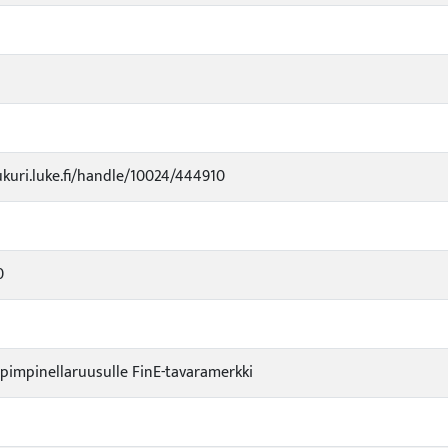
1
ukuri.luke.fi/handle/10024/444910
0
1
 pimpinellaruusulle FinE-tavaramerkki