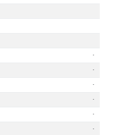
-
-
-
-
-
-