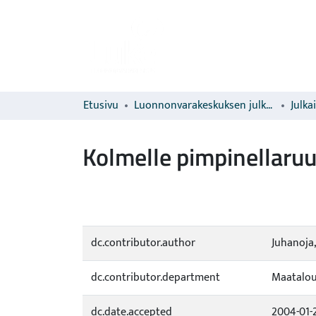
Etusivu
Luonnonvarakeskuksen julkaisut
Julka
Kolmelle pimpinellaruu
dc.contributor.author
Juhanoja,
dc.contributor.department
Maatalou
dc.date.accepted
2004-01-