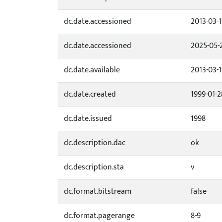
dc.date.accessioned
2013-03-
dc.date.accessioned
2025-05-
dc.date.available
2013-03-
dc.date.created
1999-01-2
dc.date.issued
1998
dc.description.dac
ok
dc.description.sta
v
dc.format.bitstream
false
dc.format.pagerange
8-9