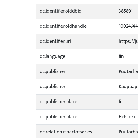
dc.identifier.olddbid
385891
dc.identifier.oldhandle
10024/4
dc.identifier.uri
https://j
dc.language
fin
dc.publisher
Puutarhal
dc.publisher
Kauppapu
dc.publisher.place
fi
dc.publisher.place
Helsinki
dc.relation.ispartofseries
Puutarh