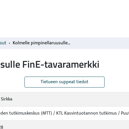
isut
Kolmelle pimpinellaruusulle FinE-tavaramerkki
sulle FinE-tavaramerkki
Tietueen suppeat tiedot
 Sirkka
den tutkimuskeskus (MTT) / KTL Kasvintuotannon tutkimus / Pu
28