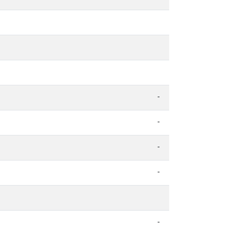
-
-
-
-
-