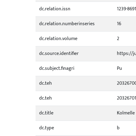
dc.relation.issn
1239-869
dc.relation.numberinseries
16
dc.relation.volume
2
dc.source.identifier
https://j
dc.subject.finagri
Pu
dc.teh
2032670
dc.teh
2032670
dc.title
Kolmelle
dc.type
b