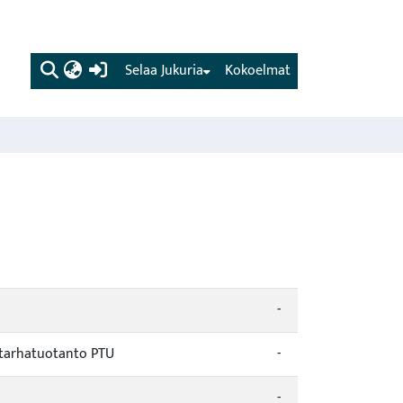
(current)
Selaa Jukuria
Kokoelmat
-
utarhatuotanto PTU
-
-