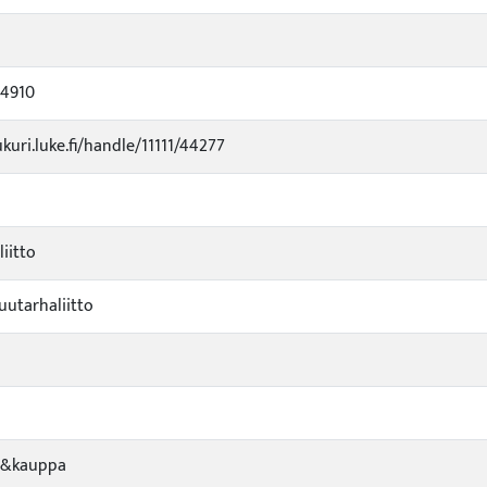
44910
ukuri.luke.fi/handle/11111/44277
iitto
utarhaliitto
a&kauppa