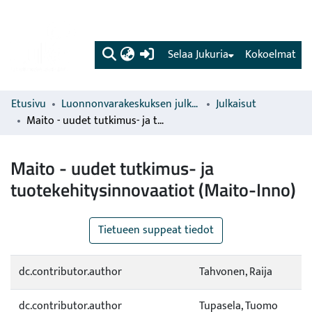
(current)
Selaa Jukuria
Kokoelmat
Etusivu
Luonnonvarakeskuksen julkaisut
Julkaisut
Maito - uudet tutkimus- ja tuotekehitysinnovaatiot (Maito-Inno)
Maito - uudet tutkimus- ja
tuotekehitysinnovaatiot (Maito-Inno)
Tietueen suppeat tiedot
dc.contributor.author
Tahvonen, Raija
dc.contributor.author
Tupasela, Tuomo