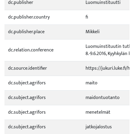
dc.publisher
Luomuinstituutti
dc.publisher.country
fi
dc.publisher.place
Mikkeli
Luomuinstituutin tutki
dc.relation.conference
8.-9.6.2016, Kyyhkylän ka
dc.source.identifier
https://jukuri.luke.fi/
dc.subject.agrifors
maito
dc.subject.agrifors
maidontuotanto
dc.subject.agrifors
menetelmät
dc.subject.agrifors
jatkojalostus