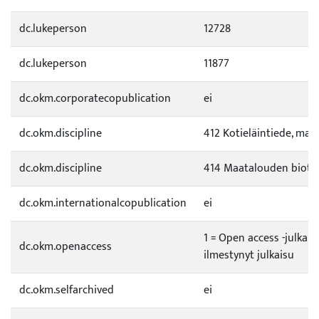
dc.lukeperson
12728
dc.lukeperson
11877
dc.okm.corporatecopublication
ei
dc.okm.discipline
412 Kotieläintiede, mai
dc.okm.discipline
414 Maatalouden biote
dc.okm.internationalcopublication
ei
1 = Open access -julkai
dc.okm.openaccess
ilmestynyt julkaisu
dc.okm.selfarchived
ei