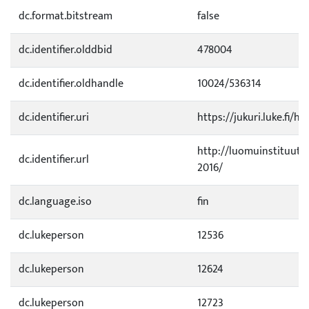
dc.format.bitstream
false
dc.identifier.olddbid
478004
dc.identifier.oldhandle
10024/536314
dc.identifier.uri
https://jukuri.luke.fi/h
http://luomuinstituutti.
dc.identifier.url
2016/
dc.language.iso
fin
dc.lukeperson
12536
dc.lukeperson
12624
dc.lukeperson
12723