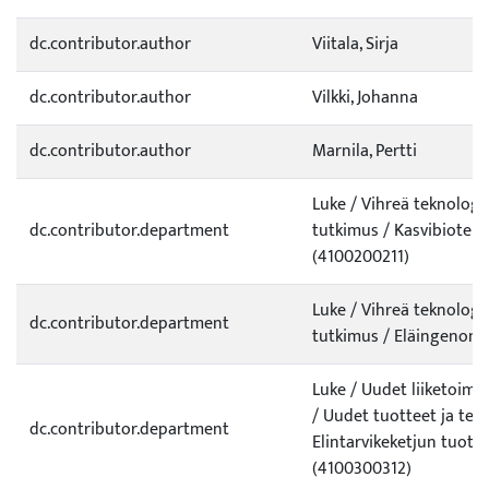
dc.contributor.author
Viitala, Sirja
dc.contributor.author
Vilkki, Johanna
dc.contributor.author
Marnila, Pertti
Luke / Vihreä teknologi
dc.contributor.department
tutkimus / Kasvibiotekn
(4100200211)
Luke / Vihreä teknologi
dc.contributor.department
tutkimus / Eläingenomi
Luke / Uudet liiketoim
/ Uudet tuotteet ja tek
dc.contributor.department
Elintarvikeketjun tuote
(4100300312)