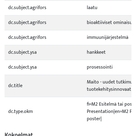
dc.subject.agrifors
laatu
dc.subject.agrifors
bioaktiiviset ominaisuu
dc.subject.agrifors
immuunijärjestelmä
dc.subject.ysa
hankkeet
dc.subject.ysa
prosessointi
Maito - uudet tutkimus-
dc.title
tuotekehitysinnovaatio
fi=M2 Esitelmä tai post
dc.type.okm
Presentation|en=M2 Pre
poster|
Kokoelmat