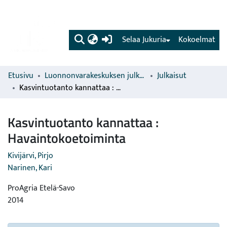
(current)
Selaa Jukuria
Kokoelmat
Etusivu
Luonnonvarakeskuksen julkaisut
Julkaisut
Kasvintuotanto kannattaa : Havaintokoetoiminta
Kasvintuotanto kannattaa :
Havaintokoetoiminta
Kivijärvi, Pirjo
Narinen, Kari
ProAgria Etelä-Savo
2014