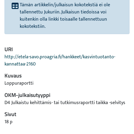
Tämän artikkelin/julkaisun kokotekstiä ei ole
tallennettu Jukuriin. Julkaisun tiedoissa voi
kuitenkin olla linkki toisaalle tallennettuun
kokotekstiin.
URI
http://etela-savo.proagria.fi/hankkeet/kasvintuotanto-
kannattaa-2160
Kuvaus
Loppuraportti
OKM-julkaisutyyppi
D4 Julkaistu kehittämis- tai tutkimusraportti taikka -selvitys
Sivut
18 p