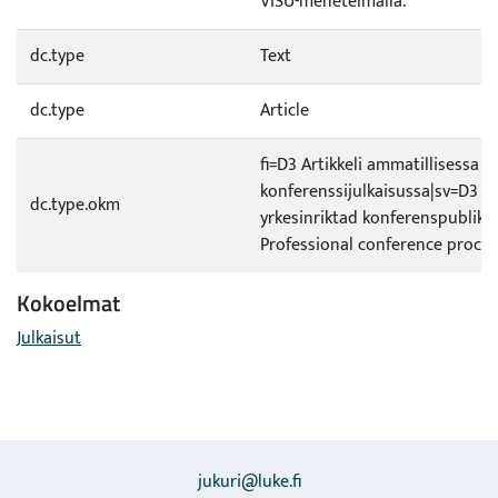
VISU-menetelmällä.
dc.type
Text
dc.type
Article
fi=D3 Artikkeli ammatillisessa
konferenssijulkaisussa|sv=D3 Art
dc.type.okm
yrkesinriktad konferenspublika
Professional conference proce
Kokoelmat
Julkaisut
jukuri@luke.fi