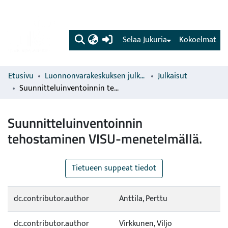
(current)
Selaa Jukuria
Kokoelmat
Etusivu
Luonnonvarakeskuksen julkaisut
Julkaisut
Suunnitteluinventoinnin tehostaminen VISU-menetelmällä.
Suunnitteluinventoinnin
tehostaminen VISU-menetelmällä.
Tietueen suppeat tiedot
dc.contributor.author
Anttila, Perttu
dc.contributor.author
Virkkunen, Viljo