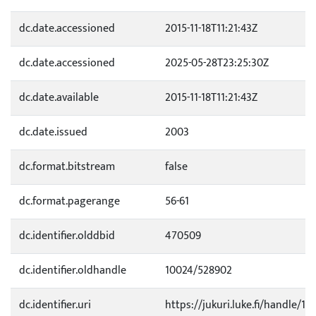
dc.date.accessioned
2015-11-18T11:21:43Z
dc.date.accessioned
2025-05-28T23:25:30Z
dc.date.available
2015-11-18T11:21:43Z
dc.date.issued
2003
dc.format.bitstream
false
dc.format.pagerange
56-61
dc.identifier.olddbid
470509
dc.identifier.oldhandle
10024/528902
dc.identifier.uri
https://jukuri.luke.fi/handle/11