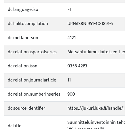
dc.language.iso
FI
dc.linktocompilation
URN:ISBN:951-40-1891-5
dc.metlaperson
4121
dc.relation.ispartofseries
Metsäntutkimuslaitoksen tied
dc.relation.issn
0358-4283
dc.relation.journalarticle
11
dc.relation.numberinseries
900
dc.source.identifier
https://jukuri.luke.fi/handle/1
Suunnitteluinventoinnin teho
dc.title