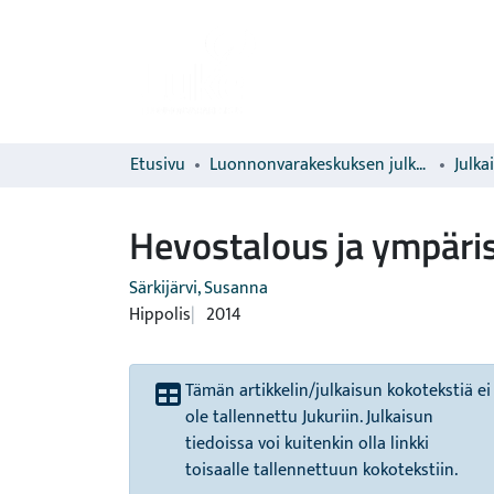
Etusivu
Luonnonvarakeskuksen julkaisut
Julka
Hevostalous ja ympäri
Särkijärvi, Susanna
Hippolis
2014
Tämän artikkelin/julkaisun kokotekstiä ei
ole tallennettu Jukuriin. Julkaisun
tiedoissa voi kuitenkin olla linkki
toisaalle tallennettuun kokotekstiin.