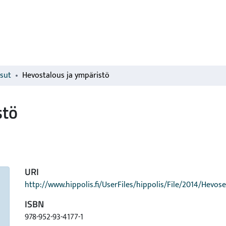
isut
Hevostalous ja ympäristö
stö
URI
http://www.hippolis.fi/UserFiles/hippolis/File/2014/Hevos
ISBN
978-952-93-4177-1