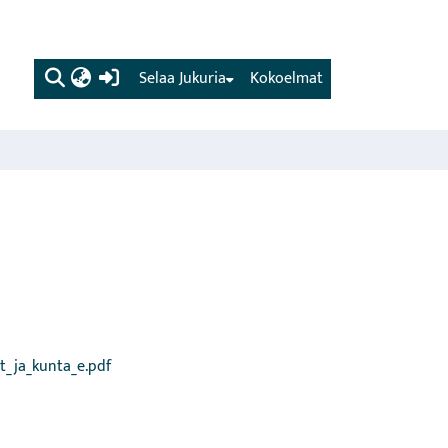
(current)
Selaa Jukuria
Kokoelmat
et_ja_kunta_e.pdf